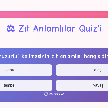
⚖️ Zıt Anlamlılar Quiz'i
huzurlu" kelimesinin zıt anlamlısı hangisidi
kaba
telaşlı
tembel
yavaş
⏱️
26
saniye