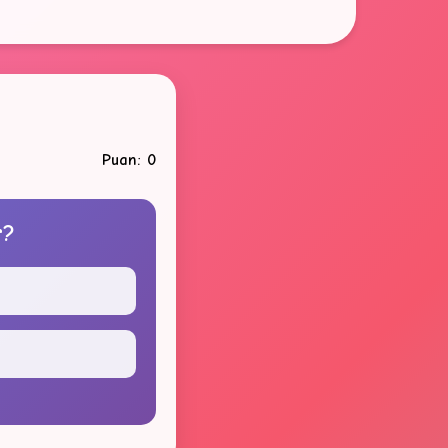
Puan: 0
r?