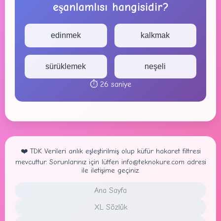
eşanlamlısı hangisidir?
edinmek
kalkmak
sürüklemek
neşeli
⏱️
26
saniye
❤️ TDK Verileri anlık eşleştirilmiş olup küfür hakaret filtresi
mevcuttur. Sorunlarınız için lütfen info@teknokure.com adresi
ile iletişime geçiniz.
Ana Sayfa
XL Sözlük