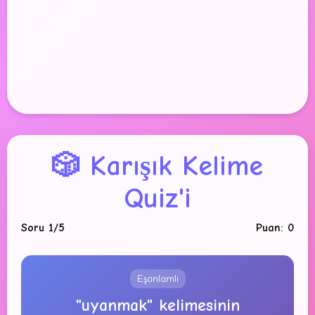
🎲 Karışık Kelime
Quiz'i
Soru 1/5
Puan: 0
Eşanlamlı
"uyanmak" kelimesinin